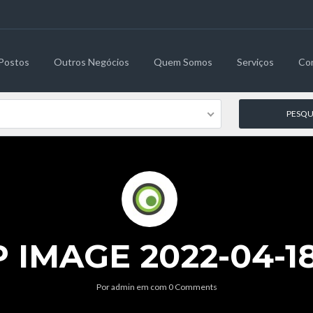
Postos
Outros Negócios
Quem Somos
Serviços
Co
MAGE 2022-04-18 
Por
admin
em
com
0 Comments