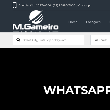
Contato: (21) 2597-6306 | (21) 96990-7000 (Whatsapp)
Home
Locações
All Towns
WHATSAPP I