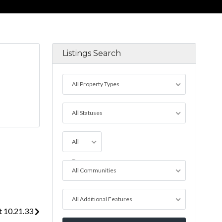
Listings Search
All Property Types
All Statuses
All
Towns
All Communities
All Additional Features
 10.21.33