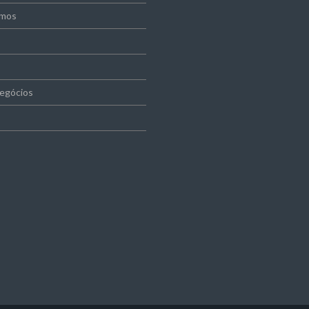
mos
egócios