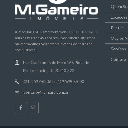
Quem So
Locações
Postos
A Imobiliária M. Gameiro Imóveis - CRECI - JUR 2488 -
atua há mais de 45 anos no Rio de Janeiro. Atuamos
Outros N
na intermediação da compra e venda de postos de
Serviços
combustíveis.
Contato
Rua Clarimundo de Melo 166 Piedade
Rio de Janeiro, RJ 20740-322
(21) 2597-6306 | (21) 96990-7000
contato@gameiro.com.br