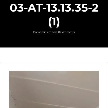
03-AT-13.13.35-2
(1)
Por
admin
em
com
0 Comments