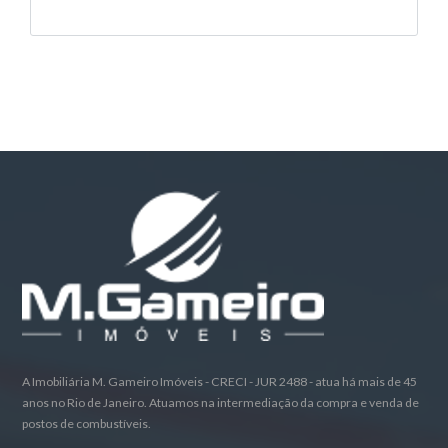
A Imobiliária M. Gameiro Imóveis - CRECI - JUR 2488 - atua há mais de 45
anos no Rio de Janeiro. Atuamos na intermediação da compra e venda de
postos de combustíveis.