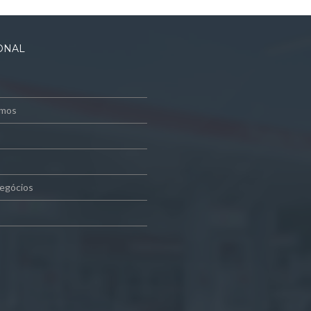
IONAL
mos
egócios