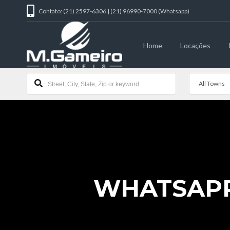
Contato: (21) 2597-6306 | (21) 96990-7000 (Whatsapp)
Home
Locações
All Towns
WHATSAPP I