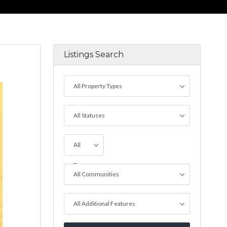
Listings Search
All Property Types
All Statuses
All
Towns
All Communities
All Additional Features