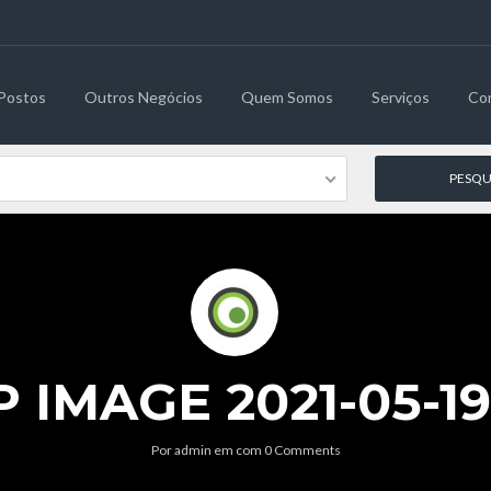
Postos
Outros Negócios
Quem Somos
Serviços
Co
MAGE 2021-05-19 
Por
admin
em
com
0 Comments