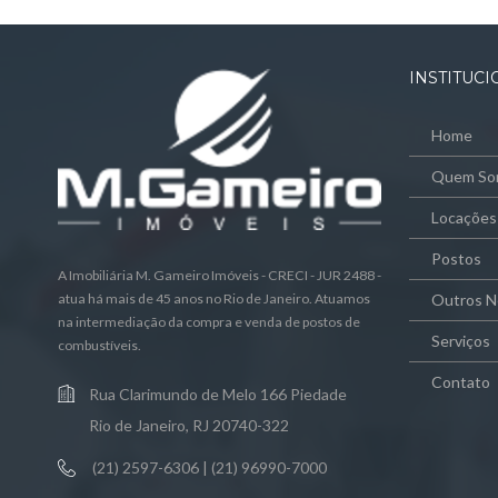
INSTITUC
Home
Quem So
Locações
Postos
A Imobiliária M. Gameiro Imóveis - CRECI - JUR 2488 -
atua há mais de 45 anos no Rio de Janeiro. Atuamos
Outros N
na intermediação da compra e venda de postos de
Serviços
combustíveis.
Contato
Rua Clarimundo de Melo 166 Piedade
Rio de Janeiro, RJ 20740-322
(21) 2597-6306 | (21) 96990-7000