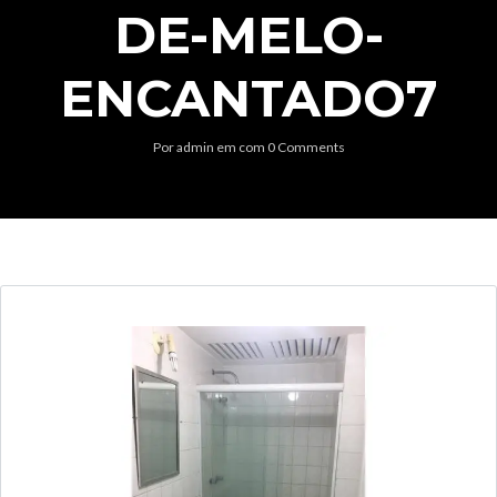
DE-MELO-
ENCANTADO7
Por
admin
em
com
0 Comments