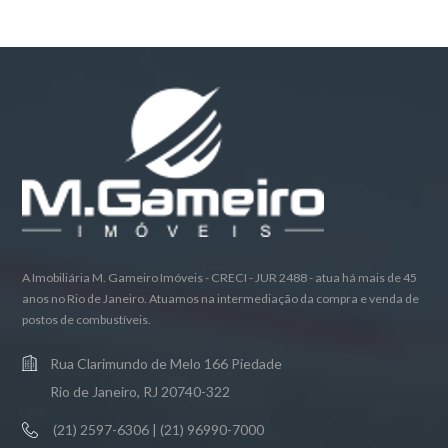
A Imobiliária M. Gameiro Imóveis - CRECI - JUR 2488 - atua há mais de 45
anos no Rio de Janeiro. Atuamos na intermediação da compra e venda de
postos de combustíveis.
Rua Clarimundo de Melo 166 Piedade
Rio de Janeiro, RJ 20740-322
(21) 2597-6306 | (21) 96990-7000