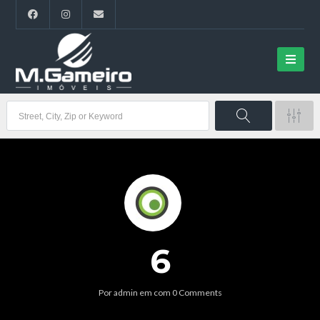
6
Por
admin
em
com
0 Comments