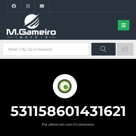
531158601431621
Por
admin
em
com
0 Comments