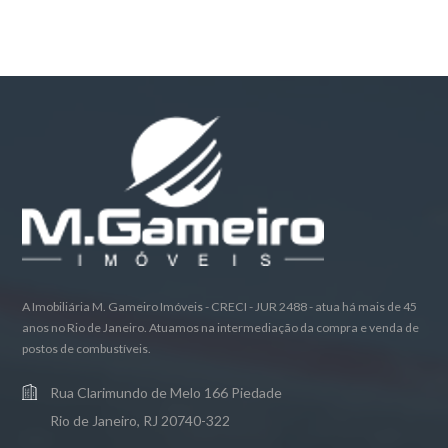
A Imobiliária M. Gameiro Imóveis - CRECI - JUR 2488 - atua há mais de 45
anos no Rio de Janeiro. Atuamos na intermediação da compra e venda de
postos de combustíveis.
Rua Clarimundo de Melo 166 Piedade
Rio de Janeiro, RJ 20740-322