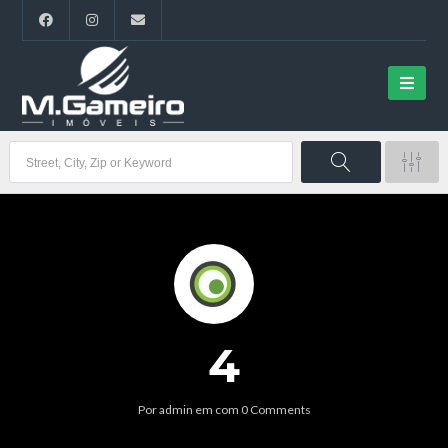
4
Por
admin
em
com
0 Comments