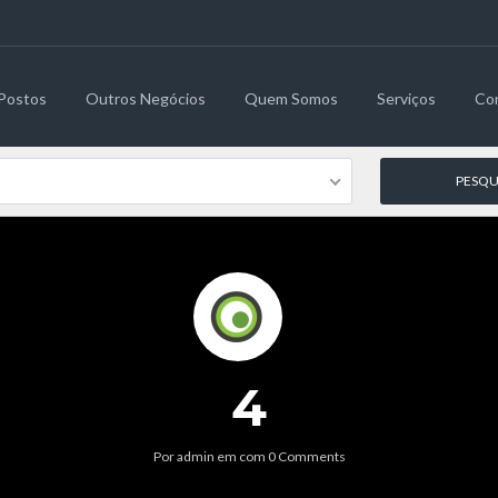
Postos
Outros Negócios
Quem Somos
Serviços
Co
4
Por
admin
em
com
0 Comments