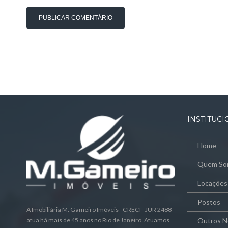
INSTITUC
Home
Quem So
Locações
Postos
A Imobiliária M. Gameiro Imóveis - CRECI - JUR 2488 -
atua há mais de 45 anos no Rio de Janeiro. Atuamos
Outros N