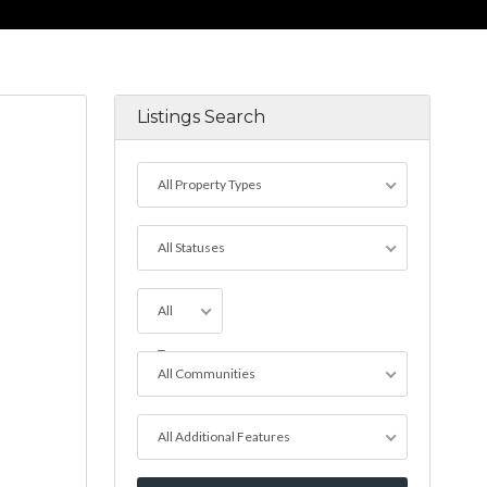
Listings Search
All Property Types
All Statuses
All
Towns
All Communities
All Additional Features