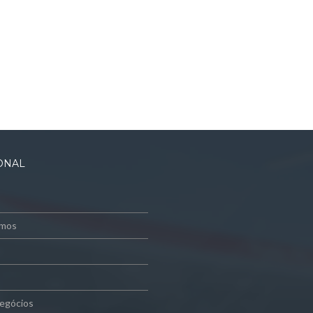
IONAL
mos
egócios