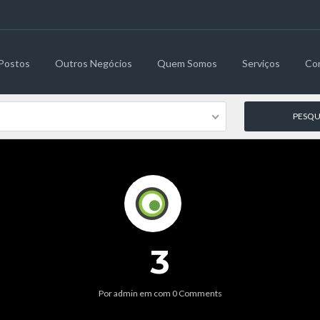
Postos
Outros Negócios
Quem Somos
Serviços
Co
3
Por
admin
em
com
0 Comments