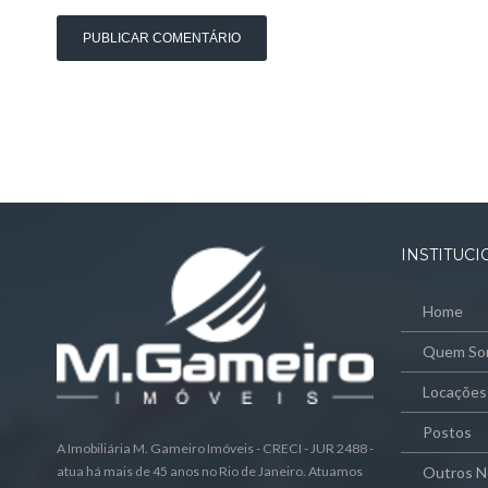
INSTITUC
Home
Quem So
Locações
Postos
A Imobiliária M. Gameiro Imóveis - CRECI - JUR 2488 -
atua há mais de 45 anos no Rio de Janeiro. Atuamos
Outros N