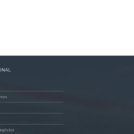
IONAL
mos
egócios