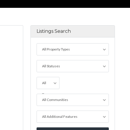
Listings Search
All Property Types
All Statuses
All
Towns
All Communities
All Additional Features