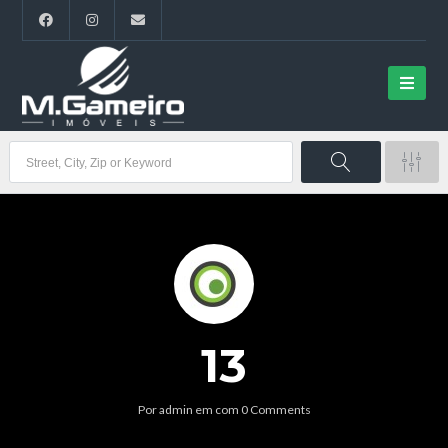
13
Por
admin
em
com
0 Comments