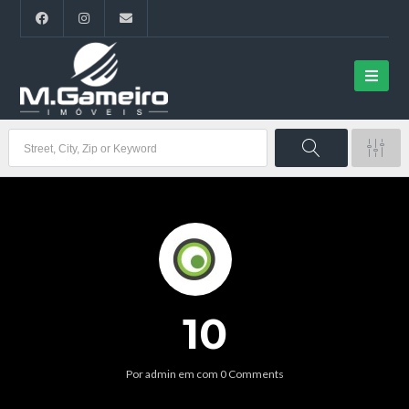
10
Por
admin
em
com
0 Comments