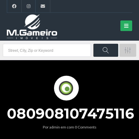
080908107475116
Por
admin
em
com
0 Comments